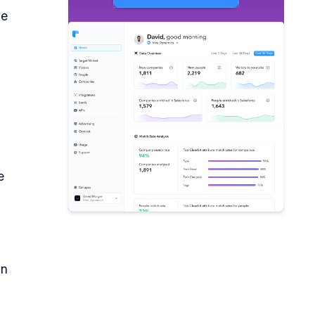
ne
e
on